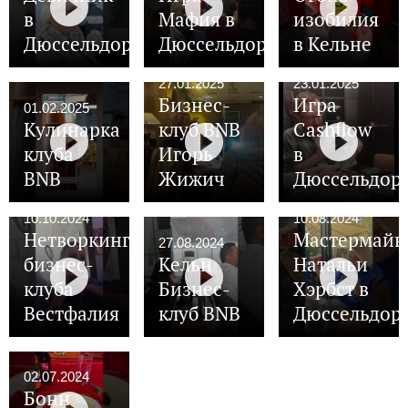
в
Мафия в
изобилия
Дюссельдорфе
Дюссельдорфе
в Кельне
27.01.2025
23.01.2025
Бизнес-
Игра
01.02.2025
Кулинарка
клуб BNB
Cashflow
клуба
Игорь
в
BNB
Жижич
Дюссельдор
10.10.2024
10.08.2024
Нетворкинг
Мастермайн
27.08.2024
бизнес-
Кельн
Натальи
клуба
Бизнес-
Хэрбст в
Вестфалия
клуб BNB
Дюссельдор
02.07.2024
Бонн