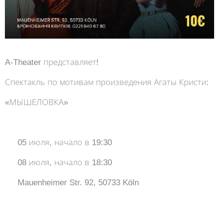
A-Theater представляет! 🕵️‍♀️ 🧳
Спектакль по мотивам произведения Агаты Кристи:
«МЫШЕЛОВКА»
⠀
⏰ 05 июля, начало в 19:30
⏰ 08 июля, начало в 18:30
📍 Mauenheimer Str. 92, 50733 Köln
⠀