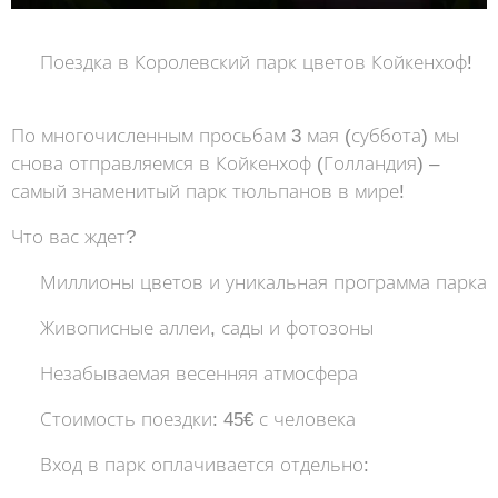
🌷 Поездка в Королевский парк цветов Койкенхоф!
🌷
По многочисленным просьбам 3 мая (суббота) мы
снова отправляемся в Койкенхоф (Голландия) –
самый знаменитый парк тюльпанов в мире!
Что вас ждет?
✨ Миллионы цветов и уникальная программа парка
✨ Живописные аллеи, сады и фотозоны
✨ Незабываемая весенняя атмосфера
💰 Стоимость поездки: 45€ с человека
🎟 Вход в парк оплачивается отдельно: