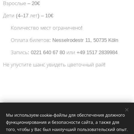
Взрослые – 20€
Дети (4–17 лет) – 10€
📢 Количество мест ограничено!
📍 Оплата билетов: Nesselrodestr 11, 50735 Köln
📞 Запись: 0221 640 67 80 или +49 1517 2839984
Не упустите шанс увидеть цветочный рай! 🌸✨
Impressum
Мы используем cookie-файлы для обеспечения должного
функционирования и безопасности сайта, а также для
WhatsApp: 4915758274406
того, чтобы у Вас был наилучший пользовательский опыт.