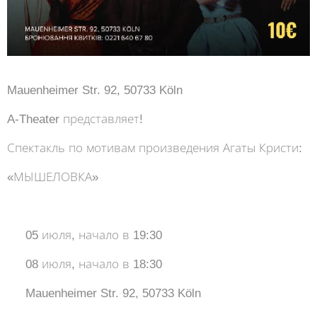
Mauenheimer Str. 92, 50733 Köln
A-Theater представляет! 🕵️‍♀️ 🧳
Спектакль по мотивам произведения Агаты Кристи:
«МЫШЕЛОВКА»
⠀
⏰ 05 июля, начало в 19:30
⏰ 08 июля, начало в 18:30
📍 Mauenheimer Str. 92, 50733 Köln