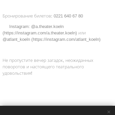
⠀
Бронирование билетов: 0221 640 67 80
📱 Instagram: @a.theater.koeln
(https://instagram.com/a.theater.koeln) или
@atlant_koeln (https://instagram.com/atlant_koeln)
⠀
Не пропустите вечер загадок, неожиданных
поворотов и настоящего театрального
удовольствия!
Impressum