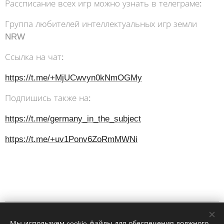
Рассписание всех игр можно узнать в телеграме:
Группа любителей интеллектуальных игр земли
NRW
Ссылка на чат:
https://t.me/+MjUCwvyn0kNmOGMy
Подпишись также на:
https://t.me/germany_in_the_subject
https://t.me/+uv1Ponv6ZoRmMWNi
Impressum
Мы используем cookie-файлы для обеспечения должного