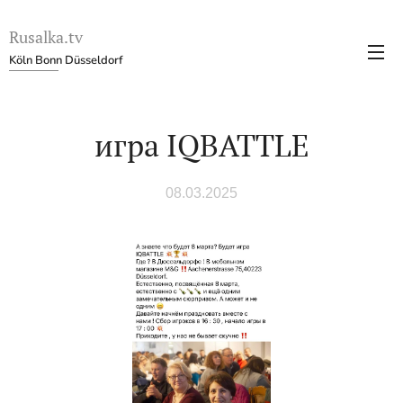
Rusalka.tv
Köln Bonn Düsseldorf
игра IQBATTLE
08.03.2025